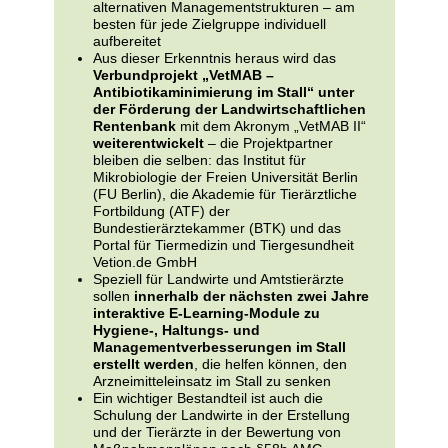
alternativen Managementstrukturen – am
besten für jede Zielgruppe individuell
aufbereitet
Aus dieser Erkenntnis heraus wird das
Verbundprojekt „VetMAB –
Antibiotikaminimierung im Stall“ unter
der Förderung der Landwirtschaftlichen
Rentenbank
mit dem Akronym „VetMAB II“
weiterentwickelt
– die Projektpartner
bleiben die selben: das Institut für
Mikrobiologie der Freien Universität Berlin
(FU Berlin), die Akademie für Tierärztliche
Fortbildung (ATF) der
Bundestierärztekammer (BTK) und das
Portal für Tiermedizin und Tiergesundheit
Vetion.de GmbH
Speziell für Landwirte und Amtstierärzte
sollen
innerhalb der nächsten zwei Jahre
interaktive E-Learning-Module zu
Hygiene-, Haltungs- und
Managementverbesserungen im Stall
erstellt werden
, die helfen können, den
Arzneimitteleinsatz im Stall zu senken
Ein wichtiger Bestandteil ist auch die
Schulung der Landwirte in der Erstellung
und der Tierärzte in der Bewertung von