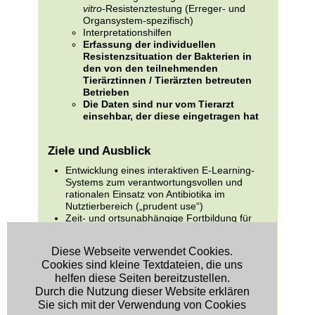
vitro
-Resistenztestung (Erreger- und
Organsystem-spezifisch)
Interpretationshilfen
Erfassung der individuellen
Resistenzsituation der Bakterien in
den von den teilnehmenden
Tierärztinnen / Tierärzten betreuten
Betrieben
Die Daten sind nur vom Tierarzt
einsehbar, der diese eingetragen hat
Ziele und Ausblick
Entwicklung eines interaktiven E-Learning-
Systems zum verantwortungsvollen und
rationalen Einsatz von Antibiotika im
Nutztierbereich („prudent use“)
Zeit- und ortsunabhängige Fortbildung für
die im Nutztierbereich tätigen Tierärzte (zur
Zeit etwa 6.000)
Diese Webseite verwendet Cookies.
Analysierung des Verschreibungsverhaltens
Cookies sind kleine Textdateien, die uns
Ermittlung von Fortbildungsbedarf
helfen diese Seiten bereitzustellen.
Durch die Nutzung dieser Website erklären
Förderung durch
Sie sich mit der Verwendung von Cookies